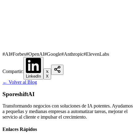
#
AI
#
Forbes
#
OpenAI
#
Google
#
Anthropic
#
ElevenLabs
Compartir
:
LinkedIn
X
← Volver al Blog
SporeshiftAI
Transformando negocios con soluciones de IA potentes. Ayudamos
a pequeñas y medianas empresas a automatizar tareas, mejorar el
servicio al cliente e impulsar el crecimiento.
Enlaces Rápidos